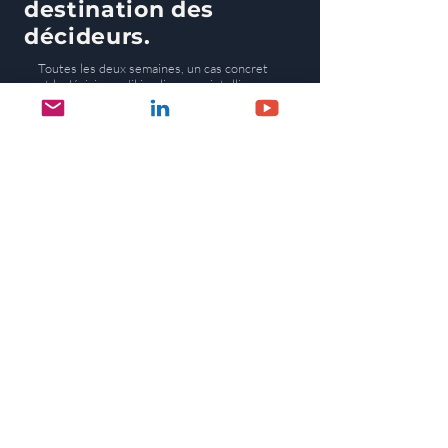
destination des
décideurs.
Toutes les deux semaines, un cas concret
et la décision qu'il implique, en intelligence
artificielle ou en ESG. Plus de 1 100
abonnés.
S'abonner
Je souhaite m'abonner à 
Impact Strategist.