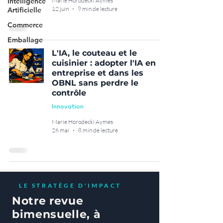
Intelligence
Marie Horodecki Aymes
12 juin
9 min de lecture
Artificielle
Commerce
Emballage
L'IA, le couteau et le
cuisinier : adopter l'IA en
entreprise et dans les
OBNL sans perdre le
contrôle
Innovation
Marie Horodecki Aymes
26 mai
8 min de lecture
LE STRATÈGE D'IMPACT
Notre revue
bimensuelle, à