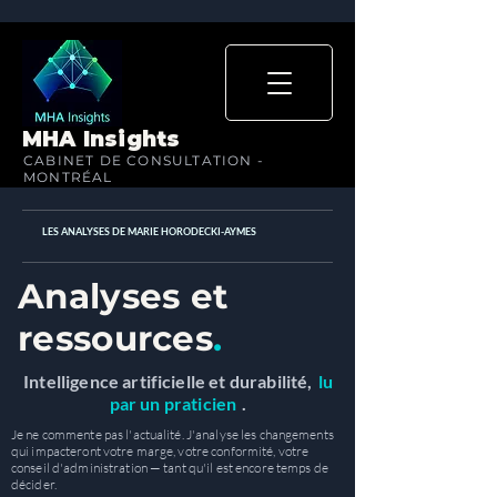
MHA Insights
CABINET DE CONSULTATION -
MONTRÉAL
LES ANALYSES DE MARIE HORODECKI-AYMES
Analyses et
ressources
.
Intelligence artificielle et durabilité,
lu
par un praticien
.
Je ne commente pas l'actualité. J'analyse les changements
qui impacteront votre marge, votre conformité, votre
conseil d'administration — tant qu'il est encore temps de
décider.