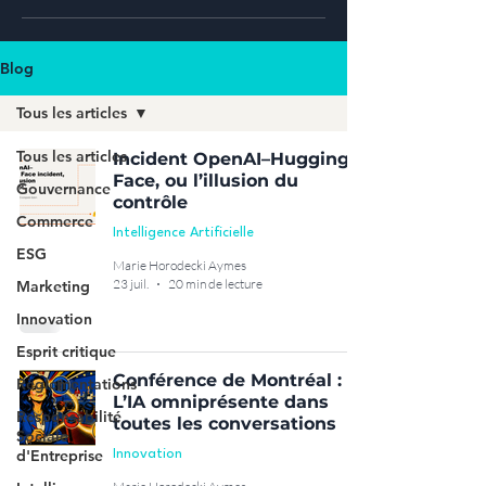
Blog
Tous les articles
Tous les articles
Incident OpenAI–Hugging
Face, ou l’illusion du
Gouvernance
contrôle
Commerce
Intelligence Artificielle
ESG
Marie Horodecki Aymes
23 juil.
20 min de lecture
Marketing
Innovation
Esprit critique
Conférence de Montréal :
Règlementations
L’IA omniprésente dans
Responsabilité
toutes les conversations
Sociale
d'Entreprise
Innovation