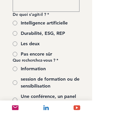
De quoi s'agit-il ?
*
Intelligence artificielle
Durabilité, ESG, REP
Les deux
Pas encore sûr
Que recherchez-vous ?
*
Information
session de formation ou de
sensibilisation
Une conférence, un panel
ou une table ronde
Une demande de presse
ou un commentaire
d'expert