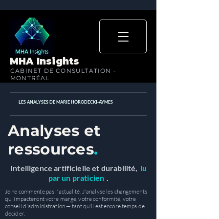
MHA Insights
CABINET DE CONSULTATION -
MONTRÉAL
LES ANALYSES DE MARIE HORODECKI-AYMES
Analyses et
ressources
.
Intelligence artificielle et durabilité,
lu
par un praticien
.
Je ne commente pas l'actualité. J'analyse les changements
qui impacteront votre marge, votre conformité, votre
conseil d'administration — tant qu'il est encore temps de
décider.