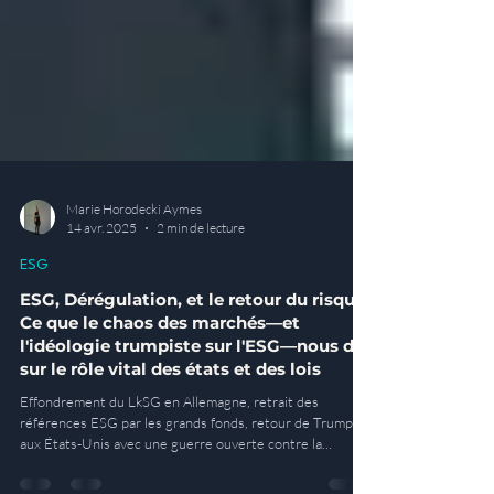
Marie Horodecki Aymes
14 avr. 2025
2 min de lecture
ESG
ESG, Dérégulation, et le retour du risque:
Ce que le chaos des marchés—et
l'idéologie trumpiste sur l'ESG—nous dit
sur le rôle vital des états et des lois
Effondrement du LkSG en Allemagne, retrait des