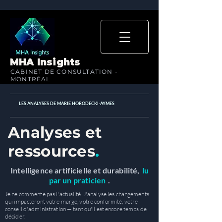
MHA Insights
CABINET DE CONSULTATION -
MONTRÉAL
LES ANALYSES DE MARIE HORODECKI-AYMES
Analyses et
ressources
.
Intelligence artificielle et durabilité,
lu
par un praticien
.
Je ne commente pas l'actualité. J'analyse les changements
qui impacteront votre marge, votre conformité, votre
conseil d'administration — tant qu'il est encore temps de
décider.