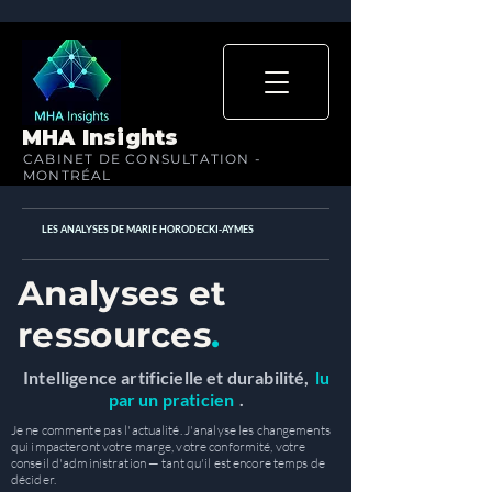
MHA Insights
CABINET DE CONSULTATION -
MONTRÉAL
LES ANALYSES DE MARIE HORODECKI-AYMES
Analyses et
ressources
.
Intelligence artificielle et durabilité,
lu
par un praticien
.
Je ne commente pas l'actualité. J'analyse les changements
qui impacteront votre marge, votre conformité, votre
conseil d'administration — tant qu'il est encore temps de
décider.