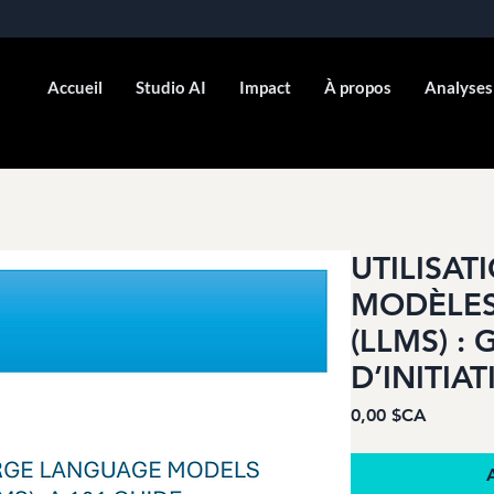
Accueil
Studio AI
Impact
À propos
Analyses
UTILISA
MODÈLES
(LLMS) : 
D’INITIA
Prix
0,00 $CA