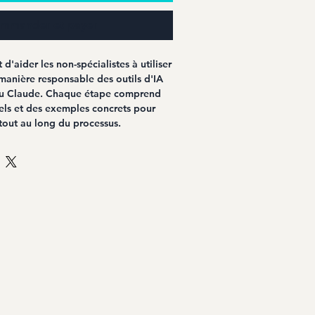
mmander et payer
d'aider les non-spécialistes à utiliser
manière responsable des outils d'IA
ou Claude. Chaque étape comprend
iels et des exemples concrets pour
out au long du processus.