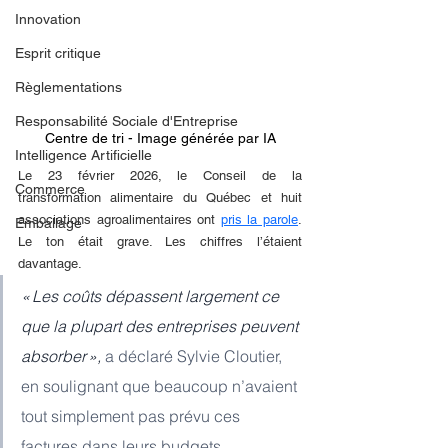
Innovation
Esprit critique
Règlementations
Responsabilité Sociale d'Entreprise
Centre de tri - Image générée par IA
Intelligence Artificielle
Le 23 février 2026, le Conseil de la 
Commerce
transformation alimentaire du Québec et huit 
associations agroalimentaires ont 
pris la parole
. 
Emballage
Le ton était grave. Les chiffres l’étaient 
davantage.
« Les coûts dépassent largement ce 
que la plupart des entreprises peuvent 
absorber », 
a déclaré Sylvie Cloutier, 
en soulignant que beaucoup n’avaient 
tout simplement pas prévu ces 
factures dans leurs budgets.