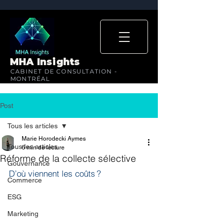
MHA Insights
CABINET DE CONSULTATION -
MONTRÉAL
Post
Tous les articles
Marie Horodecki Aymes
Tous les articles
6 min de lecture
Réforme de la collecte sélective
Gouvernance
D’où viennent les coûts ?
Commerce
ESG
Marketing