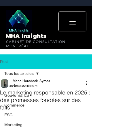
MHA Insights
CABINET DE CONSULTATION -
MONTRÉAL
Post
Tous les articles
Marie Horodecki Aymes
Tous les articles
5 min de lecture
Le marketing responsable en 2025 :
Gouvernance
des promesses fondées sur des
Commerce
faits
ESG
Marketing