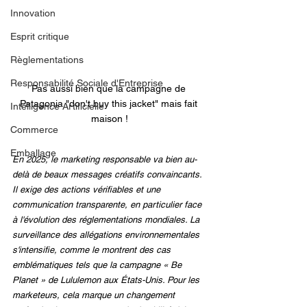
Innovation
Esprit critique
Règlementations
Responsabilité Sociale d'Entreprise
Pas aussi bien que la campagne de 
Patagonia "don't buy this jacket" mais fait 
Intelligence Artificielle
maison !
Commerce
Emballage
En 2025, le marketing responsable va bien au-
delà de beaux messages créatifs convaincants. 
Il exige des actions vérifiables et une 
communication transparente, en particulier face 
à l'évolution des réglementations mondiales. La 
surveillance des allégations environnementales 
s'intensifie, comme le montrent des cas 
emblématiques tels que la campagne « Be 
Planet » de Lululemon aux États-Unis. Pour les 
marketeurs, cela marque un changement 