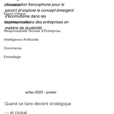
(Association francophone pour le 
Innovation
savoir) et explore le concept émergent 
Esprit critique
d'écomutisme dans les 
communications des entreprises en 
Règlementations
matière de durabilité.
Responsabilité Sociale d'Entreprise
Intelligence Artificielle
Commerce
Emballage
acfas 2025 - poster
Quand se taire devient stratégique 
— et risqué