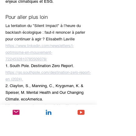
enjeux climatiques et ESG.
Pour aller plus loin
La tentation du "Silent Impact" à l’heure du 
backlash écologique : faut-il renoncer à parler 
pour continuer à agir ? Elisabeth Laville
https://www.linkedin.com/newsletters/l-
optimisme-en-mouvement-
7224532810785509378/
1. South Pole. Destination Zero Report. 
https://go.southpole.com/destination-zero-report-
en (2024).
2. Clayton, S., Manning, C., Krygsman, K. & 
Speiser, M. Mental Health and Our Changing 
Climate. ecoAmerica. 
https://ecoamerica.org/mental-health-and-
ourchanging-climate-2021-edition/ (2017).
3. Clayton, S. et al. Climate anxiety in children 
and young people. The Lancet Planetary Health
https://www.sciencedirect.com/science/article/pii