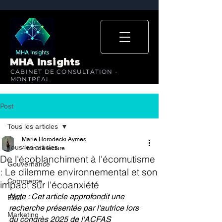
MHA Insights
CABINET DE CONSULTATION -
MONTRÉAL
Post
Tous les articles
Marie Horodecki Aymes
Tous les articles
4 min de lecture
De l'écoblanchiment à l'écomutisme
Gouvernance
: Le dilemme environnemental et son
Commerce
impact sur l'écoanxiété
Note : Cet article approfondit une 
ESG
recherche présentée par l'autrice lors 
Marketing
du congrès 2025 de l'ACFAS 